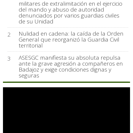
militares de extralimitación en el ejercicio
del mando y abuso de autoridad
denunciados por varios guardias civiles
de su Unidad
Nulidad en cadena: la caída de la Orden
2
General que reorganizó la Guardia Civil
territorial
ASESGC manifiesta su absoluta repulsa
3
ante la grave agresión a compañeros en
Badajoz y exige condiciones dignas y
seguras