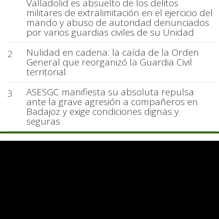
Valladolid es absuelto de los delitos
militares de extralimitación en el ejercicio del
mando y abuso de autoridad denunciados
por varios guardias civiles de su Unidad
Nulidad en cadena: la caída de la Orden
2
General que reorganizó la Guardia Civil
territorial
ASESGC manifiesta su absoluta repulsa
3
ante la grave agresión a compañeros en
Badajoz y exige condiciones dignas y
seguras