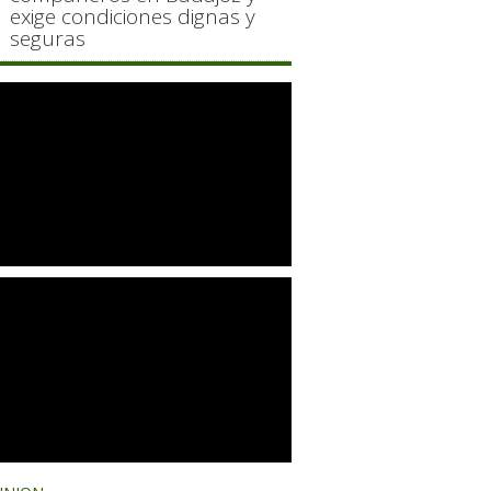
exige condiciones dignas y
seguras