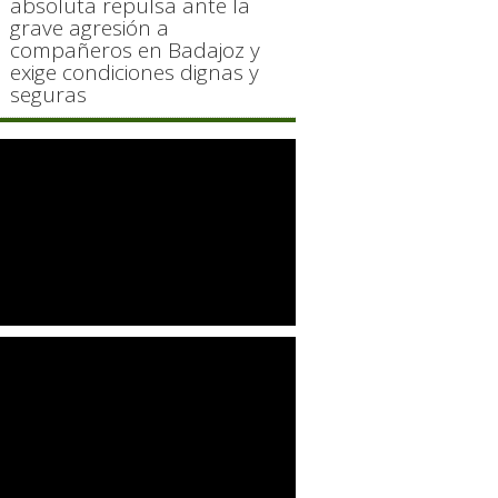
absoluta repulsa ante la
grave agresión a
compañeros en Badajoz y
exige condiciones dignas y
seguras