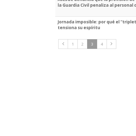
la Guardia Civil penaliza al personal
Jornada imposible: por qué el “triple
tensiona su espíritu
1
2
3
4