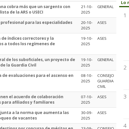
Lo 
dana cobra más que un sargento con
21-10-
GENERAL
ista de la ARS o USECI
2025
1
profesional para las especialidades
20-10-
ASES
2025
 de índices correctores y la
19-10-
ASES
vos a todos los regímenes de
2025
l de los suboficiales, un proyecto de
19-10-
GENERAL
e la Guardia Civil
2025
2
a de evaluaciones para el ascenso en
08-10-
CONSEJO
2025
GUARDIA
CIVIL
3
nen el acuerdo de colaboración
07-10-
ASES
 para afiliados y familiares
2025
junta a la norma que aumenta las
30-09-
ASES
loqueo de vacantes
2025
4
 destinos por concurso de méritos en
23-09-
CONSEJO