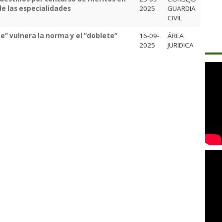
 de las especialidades
2025
GUARDIA
CIVIL
te” vulnera la norma y el “doblete”
16-09-
ÁREA
2025
JURIDICA