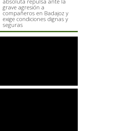
absoluta repulsa ante la
grave agresión a
compañeros en Badajoz y
exige condiciones dignas y
seguras