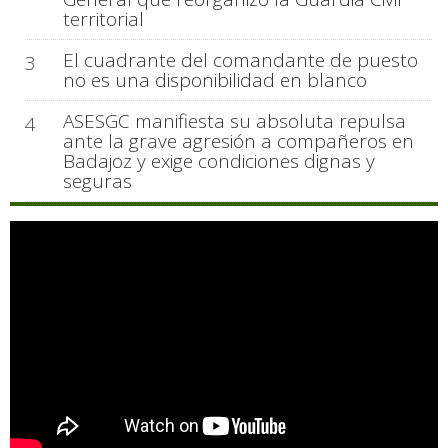
territorial
El cuadrante del comandante de puesto
3
no es una disponibilidad en blanco
ASESGC manifiesta su absoluta repulsa
4
ante la grave agresión a compañeros en
Badajoz y exige condiciones dignas y
seguras