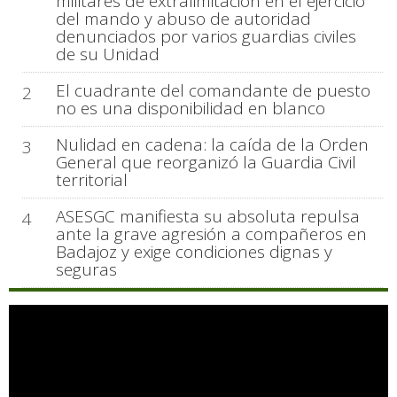
militares de extralimitación en el ejercicio
del mando y abuso de autoridad
denunciados por varios guardias civiles
de su Unidad
El cuadrante del comandante de puesto
2
no es una disponibilidad en blanco
Nulidad en cadena: la caída de la Orden
3
General que reorganizó la Guardia Civil
territorial
ASESGC manifiesta su absoluta repulsa
4
ante la grave agresión a compañeros en
Badajoz y exige condiciones dignas y
seguras