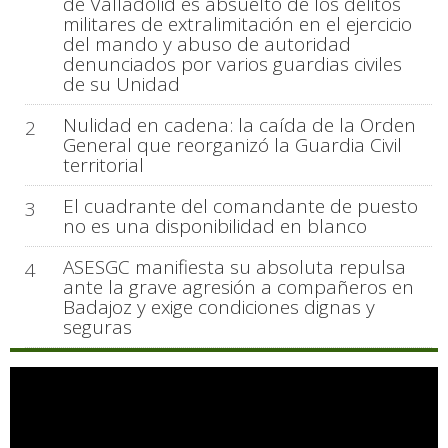
de Valladolid es absuelto de los delitos
militares de extralimitación en el ejercicio
del mando y abuso de autoridad
denunciados por varios guardias civiles
de su Unidad
Nulidad en cadena: la caída de la Orden
2
General que reorganizó la Guardia Civil
territorial
El cuadrante del comandante de puesto
3
no es una disponibilidad en blanco
ASESGC manifiesta su absoluta repulsa
4
ante la grave agresión a compañeros en
Badajoz y exige condiciones dignas y
seguras