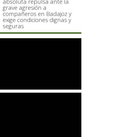
absoluta repulsa ante la
grave agresión a
compañeros en Badajoz y
exige condiciones dignas y
seguras