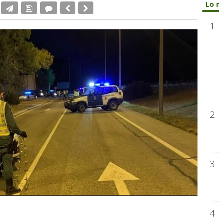
Lo 
1
2
3
4