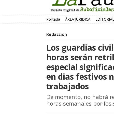
Portada
ÁREA JURIDICA
EDITORIA
Redacción
Los guardias civi
horas serán retri
especial signific
en dias festivos 
trabajados
De momento, no habrá ret
horas semanales por los s