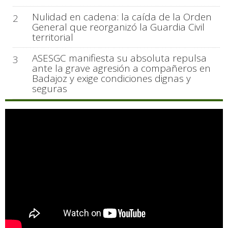
Nulidad en cadena: la caída de la Orden
2
General que reorganizó la Guardia Civil
territorial
ASESGC manifiesta su absoluta repulsa
3
ante la grave agresión a compañeros en
Badajoz y exige condiciones dignas y
seguras